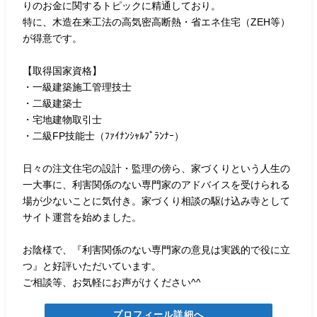
りのお金に関するトピックに精通しており。
特に、木造在来工法の高気密高断熱・省エネ住宅（ZEH等）
が得意です。
【取得国家資格】
・一級建築施工管理技士
・二級建築士
・宅地建物取引士
・二級FP技能士（ﾌｧｲﾅﾝｼｬﾙﾌﾟﾗﾝﾅｰ）
日々の注文住宅の設計・監理の傍ら、家づくりという人生の
一大事に、利害関係のない専門家のアドバイスを受けられる
場が少ないことに気付き。家づくり相談の駆け込み寺として
サイト運営を始めました。
お陰様で、『利害関係のない専門家の意見は実践的で役に立
つ』と好評いただいています。
ご相談等、お気軽にお声がけください^^
プロフィール詳細へ