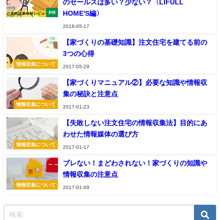
のセールスは多い？少ない？〈LIFULL
HOME'S編〉
PR
2018-05-17
【家づくりの基礎知識】注文住宅を建てる前の
3つの心得
情報収集について
2017-05-29
【家づくりマニュアル②】必要な知識や情報収
集の秘訣と注意点
情報収集について
2017-01-23
【失敗しない注文住宅の情報収集法】目的にあ
わせた情報媒体の選び方
情報収集について
2017-01-17
ブレない！まどわされない！家づくりの知識や
情報収集の注意点
情報収集について
2017-01-09