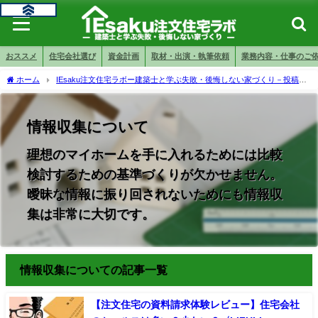
おススメ
住宅会社選び
資金計画
取材・出演・執筆依頼
業務内容・仕事のご
ホーム
IEsaku注文住宅ラボー建築士と学ぶ失敗・後悔しない家づくり－投稿ペ
ージ
家づくりの準備・プロセス
情報収集について
情報収集について
理想のマイホームを手に入れるためには比較
検討するための基準づくりが欠かせません。
曖昧な情報に振り回されないためにも情報収
集は非常に大切です。
情報収集についての記事一覧
【注文住宅の資料請求体験レビュー】住宅会社