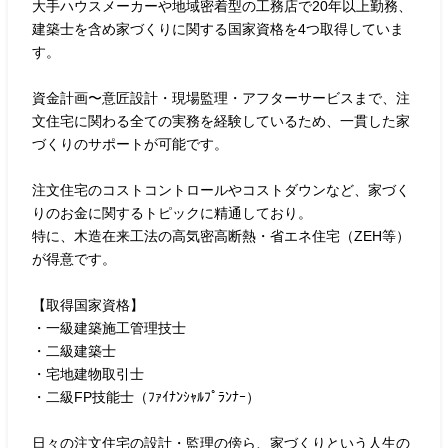
大手ハウスメーカーや地域密着型の工務店で20年以上勤務、
建築士を含め家づくりに関する国家資格を4つ取得していま
す。
資金計画〜意匠設計・現場監理・アフターサービスまで、注
文住宅に関わる全ての実務を経験しているため、一貫した家
づくりのサポートが可能です。
注文住宅のコストコントロールやコストダウンなど、家づく
りのお金に関するトピックに精通しており。
特に、木造在来工法の高気密高断熱・省エネ住宅（ZEH等）
が得意です。
【取得国家資格】
・一級建築施工管理技士
・二級建築士
・宅地建物取引士
・二級FP技能士（ﾌｧｲﾅﾝｼｬﾙﾌﾟﾗﾝﾅｰ）
日々の注文住宅の設計・監理の傍ら、家づくりという人生の