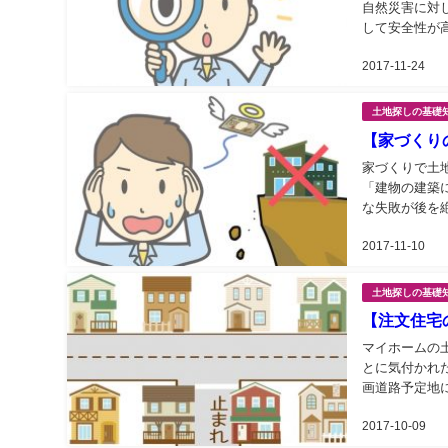
自然災害に対
して安全性が
2017-11-24
土地探しの基礎
【家づくり
家づくりで土
「建物の建築
な失敗が後を
す。...
2017-11-10
土地探しの基礎
【注文住宅
マイホームの
とに気付かれ
画道路予定地に
2017-10-09