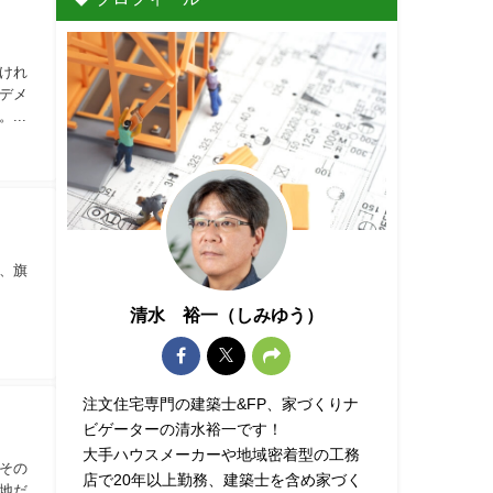
】
けれ
デメ
..
、旗
清水 裕一（しみゆう）
注文住宅専門の建築士&FP、家づくりナ
ビゲーターの清水裕一です！
大手ハウスメーカーや地域密着型の工務
その
店で20年以上勤務、建築士を含め家づく
地だ