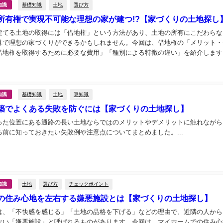
基礎知識
土地
選び方
知識
所有権で実現不可能な理想の家が建つ!?【家づくりの土地探し
建てる土地の取得には「借地権」という方法があり、土地の所有にこだわらな
算で理想の家づくりができるかもしれません。今回は、借地権の「メリット・
借地権を取得するために必要な費用」「種別による特徴の違い」を紹介します。.
基礎知識
土地
豆知識
知識
築でよくある失敗を防ぐには【家づくりの土地探し】
った位置にある通路の長い土地ならではのメリットやデメリットに触れながら
る前に知っておきたい失敗例や注意点についてまとめました。...
土地
選び方
チェックポイント
知識
の住み心地を左右する嫌悪施設とは【家づくりの土地探し】
は、「不快感を感じる」「土地の品格を下げる」などの理由で、近隣の人から
ない「嫌悪施設」と呼ばれるものがあります。今回は、マイホームでの住み心