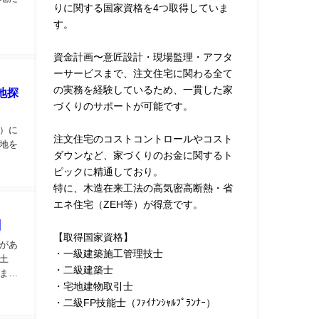
りに関する国家資格を4つ取得していま
す。
資金計画〜意匠設計・現場監理・アフタ
ーサービスまで、注文住宅に関わる全て
の実務を経験しているため、一貫した家
地探
づくりのサポートが可能です。
）に
注文住宅のコストコントロールやコスト
地を
ダウンなど、家づくりのお金に関するト
ピックに精通しており。
特に、木造在来工法の高気密高断熱・省
エネ住宅（ZEH等）が得意です。
】
【取得国家資格】
があ
・一級建築施工管理技士
土
・二級建築士
ま
・宅地建物取引士
・二級FP技能士（ﾌｧｲﾅﾝｼｬﾙﾌﾟﾗﾝﾅｰ）