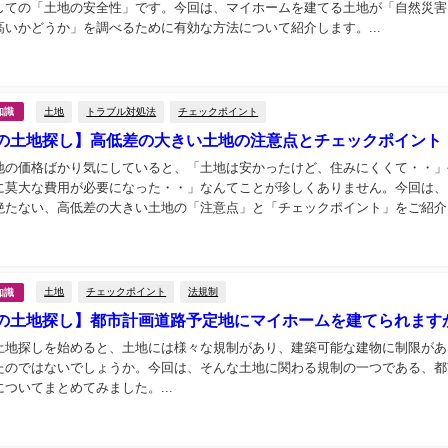
しての「土地の安全性」です。今回は、マイホームを建てる土地が「自然災害
高いかどうか」を調べるために有効な方法について紹介します。...
土地
トラブル対処法
チェックポイント
知識
の土地探し】高低差の大きい土地の注意点とチェックポイント
地の価格ばかり気にしていると、「土地は安かったけど、住みにくくて・・」
に莫大な費用が必要になった・・」なんてことが珍しくありません。今回は、
絶たない、高低差の大きい土地の「注意点」と「チェックポイント」をご紹介
土地
チェックポイント
法規制
知識
の土地探し】都市計画道路予定地にマイホームを建てられます
土地探しを始めると、土地には様々な規制があり、建築可能な建物に制限があ
たのではないでしょうか。今回は、そんな土地に関わる規制の一つである、都
ついてまとめてみました。...