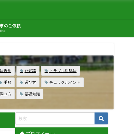
事のご依頼
ting
法規制
豆知識
トラブル対処法
手順
選び方
チェックポイント
調べ方
基礎知識
◆ プロフィール