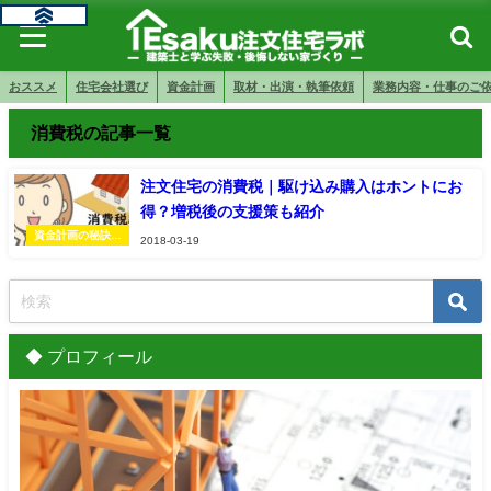
おススメ
住宅会社選び
資金計画
取材・出演・執筆依頼
業務内容・仕事のご
消費税の記事一覧
注文住宅の消費税｜駆け込み購入はホントにお
得？増税後の支援策も紹介
資金計画の秘訣・
2018-03-19
注意点
◆ プロフィール