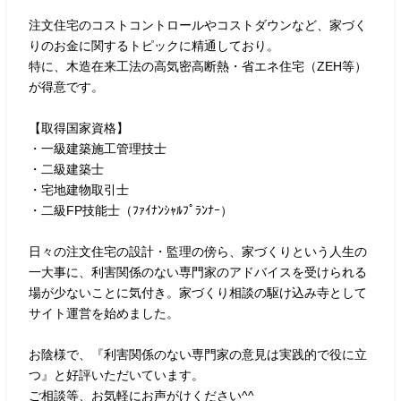
注文住宅のコストコントロールやコストダウンなど、家づく
りのお金に関するトピックに精通しており。
特に、木造在来工法の高気密高断熱・省エネ住宅（ZEH等）
が得意です。
【取得国家資格】
・一級建築施工管理技士
・二級建築士
・宅地建物取引士
・二級FP技能士（ﾌｧｲﾅﾝｼｬﾙﾌﾟﾗﾝﾅｰ）
日々の注文住宅の設計・監理の傍ら、家づくりという人生の
一大事に、利害関係のない専門家のアドバイスを受けられる
場が少ないことに気付き。家づくり相談の駆け込み寺として
サイト運営を始めました。
お陰様で、『利害関係のない専門家の意見は実践的で役に立
つ』と好評いただいています。
ご相談等、お気軽にお声がけください^^