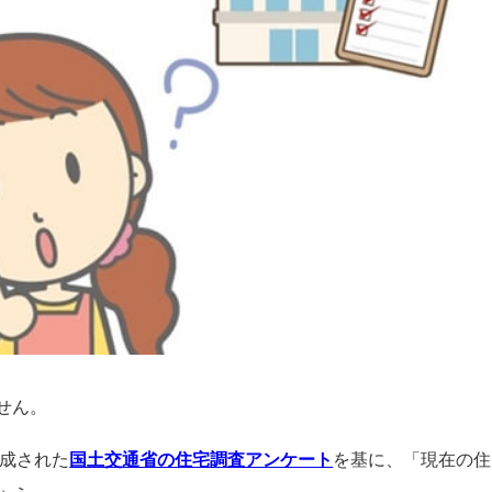
せん。
作成された
国土交通省の住宅調査アンケート
を基に、「現在の住