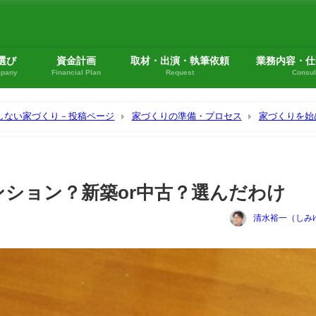
選び
資金計画
取材・出演・執筆依頼
業務内容・仕
mpany
Financial Plan
Request
Consul
悔しない家づくり－投稿ページ
家づくりの準備・プロセス
家づくりを始
？選んだわけ
ンション？新築or中古？選んだわけ
清水裕一（しみ