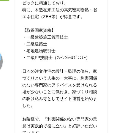
ピックに精通しており。
特に、木造在来工法の高気密高断熱・省
エネ住宅（ZEH等）が得意です。
【取得国家資格】
・一級建築施工管理技士
・二級建築士
・宅地建物取引士
・二級FP技能士（ﾌｧｲﾅﾝｼｬﾙﾌﾟﾗﾝﾅｰ）
日々の注文住宅の設計・監理の傍ら、家
づくりという人生の一大事に、利害関係
のない専門家のアドバイスを受けられる
場が少ないことに気付き。家づくり相談
の駆け込み寺としてサイト運営を始めま
した。
お陰様で、『利害関係のない専門家の意
見は実践的で役に立つ』と好評いただい
ています。