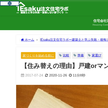
住宅会社
Housing Co
ホーム
IEsaku注文住宅ラボー建築士と学ぶ失敗・後
前に
【住み替えの理由】戸建orマンション？新築or中古
比較
準備
家選び
家づくりを始める前に
【住み替えの理由】戸建orマ
2017-07-24
2020-11-26
11分8秒