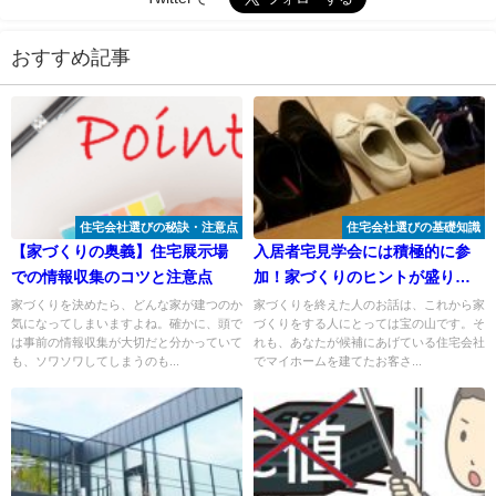
おすすめ記事
住宅会社選びの秘訣・注意点
住宅会社選びの基礎知識
【家づくりの奥義】住宅展示場
入居者宅見学会には積極的に参
での情報収集のコツと注意点
加！家づくりのヒントが盛りだ
くさん
家づくりを決めたら、どんな家が建つのか
家づくりを終えた人のお話は、これから家
気になってしまいますよね。確かに、頭で
づくりをする人にとっては宝の山です。そ
は事前の情報収集が大切だと分かっていて
れも、あなたが候補にあげている住宅会社
も、ソワソワしてしまうのも...
でマイホームを建てたお客さ...