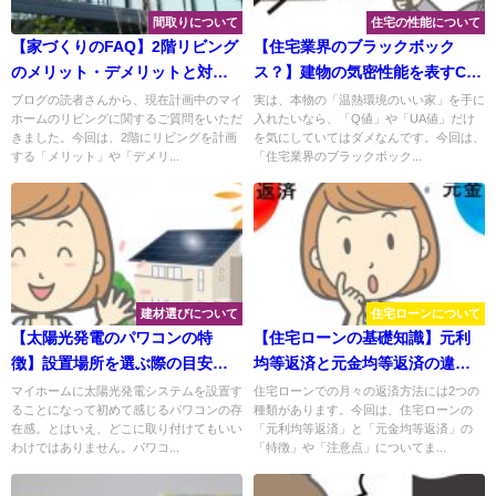
間取りについて
住宅の性能について
【家づくりのFAQ】2階リビング
【住宅業界のブラックボック
のメリット・デメリットと対処
ス？】建物の気密性能を表すC値
法
の真実！
ブログの読者さんから、現在計画中のマイ
実は、本物の「温熱環境のいい家」を手に
ホームのリビングに関するご質問をいただ
入れたいなら、「Q値」や「UA値」だけ
きました。今回は、2階にリビングを計画
を気にしていてはダメなんです。今回は、
する「メリット」や「デメリ...
「住宅業界のブラックボック...
建材選びについて
住宅ローンについて
【太陽光発電のパワコンの特
【住宅ローンの基礎知識】元利
徴】設置場所を選ぶ際の目安と
均等返済と元金均等返済の違い
注意点
って何？
マイホームに太陽光発電システムを設置す
住宅ローンでの月々の返済方法には2つの
ることになって初めて感じるパワコンの存
種類があります。今回は、住宅ローンの
在感。とはいえ、どこに取り付けてもいい
「元利均等返済」と「元金均等返済」の
わけではありません。パワコ...
「特徴」や「注意点」についてま...