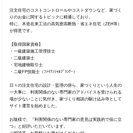
注文住宅のコストコントロールやコストダウンなど、家づく
りのお金に関するトピックに精通しており。
特に、木造在来工法の高気密高断熱・省エネ住宅（ZEH等）
が得意です。
【取得国家資格】
・一級建築施工管理技士
・二級建築士
・宅地建物取引士
・二級FP技能士（ﾌｧｲﾅﾝｼｬﾙﾌﾟﾗﾝﾅｰ）
日々の注文住宅の設計・監理の傍ら、家づくりという人生の
一大事に、利害関係のない専門家のアドバイスを受けられる
場が少ないことに気付き。家づくり相談の駆け込み寺として
サイト運営を始めました。
お陰様で、『利害関係のない専門家の意見は実践的で役に立
つ』と好評いただいています。