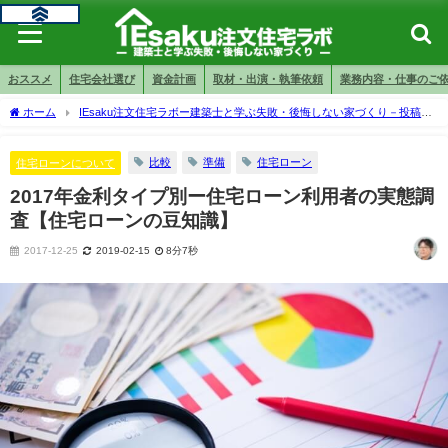
おススメ
住宅会社選び
資金計画
取材・出演・執筆依頼
業務内容・仕事のご
ホーム
IEsaku注文住宅ラボー建築士と学ぶ失敗・後悔しない家づくり－投稿ペ
ージ
家づくりの資金計画
住宅ローンについて
2017年金利タイプ別ー住宅
ローン利用者の実態調査【住宅ローンの豆知識】
比較
準備
住宅ローン
住宅ローンについて
2017年金利タイプ別ー住宅ローン利用者の実態調
査【住宅ローンの豆知識】
2017-12-25
2019-02-15
8分7秒