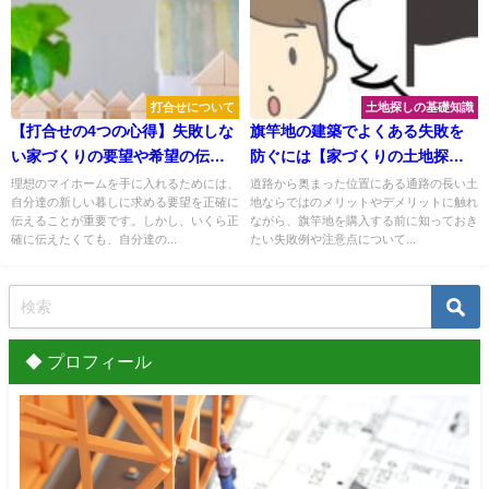
打合せについて
土地探しの基礎知識
【打合せの4つの心得】失敗しな
旗竿地の建築でよくある失敗を
い家づくりの要望や希望の伝え
防ぐには【家づくりの土地探
方
し】
理想のマイホームを手に入れるためには、
道路から奥まった位置にある通路の長い土
自分達の新しい暮しに求める要望を正確に
地ならではのメリットやデメリットに触れ
伝えることが重要です。しかし、いくら正
ながら、旗竿地を購入する前に知っておき
確に伝えたくても、自分達の...
たい失敗例や注意点について...
◆ プロフィール