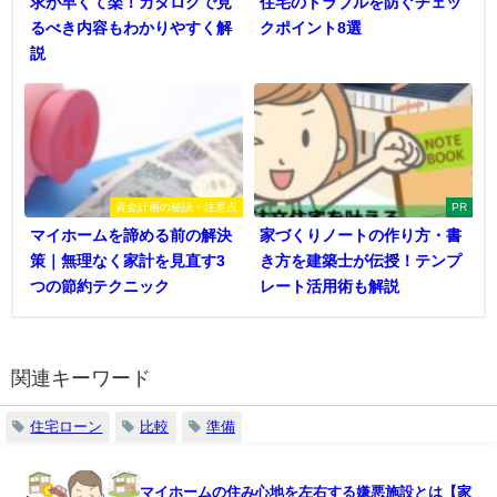
求が早くて楽！カタログで見
住宅のトラブルを防ぐチェッ
るべき内容もわかりやすく解
クポイント8選
説
資金計画の秘訣・注意点
PR
マイホームを諦める前の解決
家づくりノートの作り方・書
策｜無理なく家計を見直す3
き方を建築士が伝授！テンプ
つの節約テクニック
レート活用術も解説
関連キーワード
住宅ローン
比較
準備
マイホームの住み心地を左右する嫌悪施設とは【家