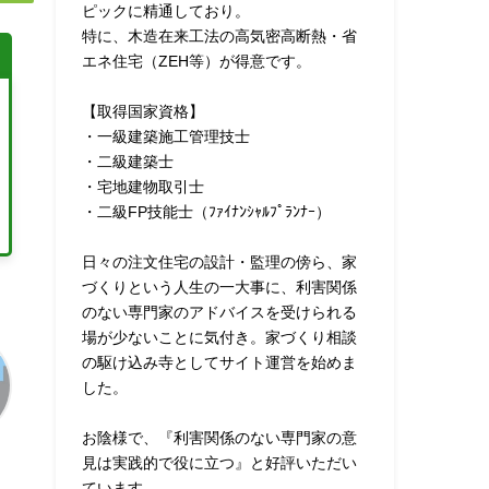
ピックに精通しており。
特に、木造在来工法の高気密高断熱・省
エネ住宅（ZEH等）が得意です。
【取得国家資格】
・一級建築施工管理技士
・二級建築士
・宅地建物取引士
・二級FP技能士（ﾌｧｲﾅﾝｼｬﾙﾌﾟﾗﾝﾅｰ）
日々の注文住宅の設計・監理の傍ら、家
づくりという人生の一大事に、利害関係
のない専門家のアドバイスを受けられる
場が少ないことに気付き。家づくり相談
の駆け込み寺としてサイト運営を始めま
した。
お陰様で、『利害関係のない専門家の意
見は実践的で役に立つ』と好評いただい
ています。