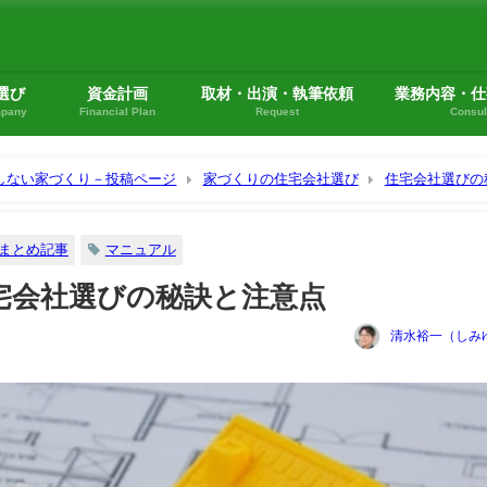
選び
資金計画
取材・出演・執筆依頼
業務内容・仕
mpany
Financial Plan
Request
Consul
悔しない家づくり－投稿ページ
家づくりの住宅会社選び
住宅会社選びの
訣と注意点
まとめ記事
マニュアル
宅会社選びの秘訣と注意点
清水裕一（しみ