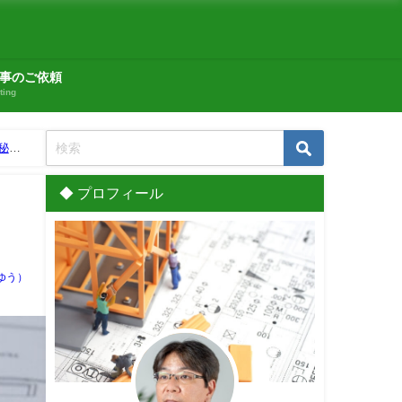
事のご依頼
ting
秘
◆ プロフィール
ゆう）