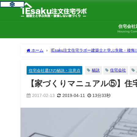
住宅会社
Housing Co
ホーム
IEsaku注文住宅ラボー建築士と学ぶ失敗・後
訣・注意点
【家づくりマニュアル⑤】住宅会社選びの秘
秘訣
住宅会社
住宅会社選びの秘訣・注意点
【家づくりマニュアル⑤】住
2017-02-13
2019-04-11
13分33秒